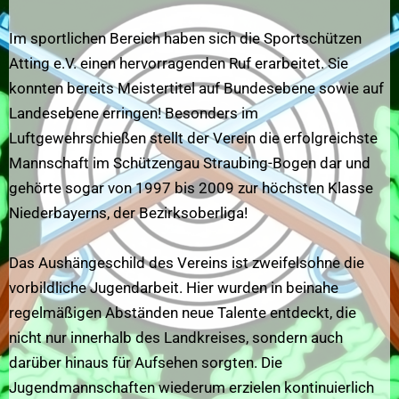
Im sportlichen Bereich haben sich die Sportschützen
Atting e.V. einen hervorragenden Ruf erarbeitet. Sie
konnten bereits Meistertitel auf Bundesebene sowie auf
Landesebene erringen! Besonders im
Luftgewehrschießen stellt der Verein die erfolgreichste
Mannschaft im Schützengau Straubing-Bogen dar und
gehörte sogar von 1997 bis 2009 zur höchsten Klasse
Niederbayerns, der Bezirksoberliga!
Das Aushängeschild des Vereins ist zweifelsohne die
vorbildliche Jugendarbeit. Hier wurden in beinahe
regelmäßigen Abständen neue Talente entdeckt, die
nicht nur innerhalb des Landkreises, sondern auch
darüber hinaus für Aufsehen sorgten. Die
Jugendmannschaften wiederum erzielen kontinuierlich