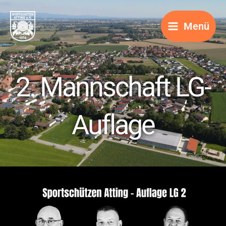
Zum
Inhalt
Menü
springen
2. Mannschaft LG-
Auflage